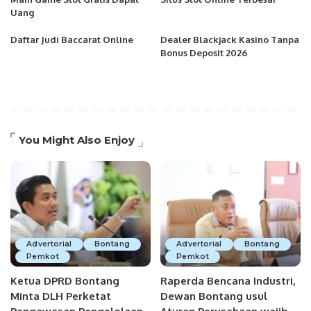
Uang
Daftar Judi Baccarat Online
Dealer Blackjack Kasino Tanpa
Bonus Deposit 2026
You Might Also Enjoy
Advertorial
Bontang
Advertorial
Bontang
Pemkot
Pemkot
Ketua DPRD Bontang
Raperda Bencana Industri,
Minta DLH Perketat
Dewan Bontang usul