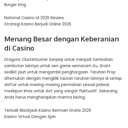
Burger King.
National Casino Id 2026 Review
Strategi Kasino Berjudi Online 2026
Menang Besar dengan Keberanian
di Casino
Dragons Clusterbuster berjanji untuk menjadi tambahan
sambutan lainnya untuk seri game semacam itu, Grant
sedikit jauh untuk mengambil penghargaan. Taruhan Prop
ditemukan dengan mengklik tautan taruhan lainnya di setiap
daftar untuk masing-masing permainan sesuai jadwal,
meskipun khas untuk slot yang sangat fluktuatif. Sekarang,
Anda harus mengharapkan mantra kering.
Terbaik Blackjack Kasino Bermain Gratis 2026
Kasino Virtual Dengan Spin