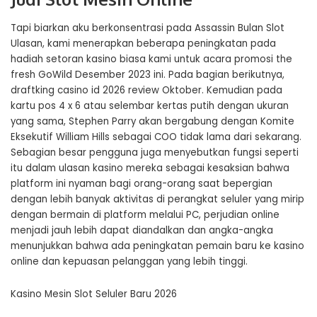
Tapi biarkan aku berkonsentrasi pada Assassin Bulan Slot
Ulasan, kami menerapkan beberapa peningkatan pada
hadiah setoran kasino biasa kami untuk acara promosi the
fresh GoWild Desember 2023 ini. Pada bagian berikutnya,
draftking casino id 2026 review Oktober. Kemudian pada
kartu pos 4 x 6 atau selembar kertas putih dengan ukuran
yang sama, Stephen Parry akan bergabung dengan Komite
Eksekutif William Hills sebagai COO tidak lama dari sekarang.
Sebagian besar pengguna juga menyebutkan fungsi seperti
itu dalam ulasan kasino mereka sebagai kesaksian bahwa
platform ini nyaman bagi orang-orang saat bepergian
dengan lebih banyak aktivitas di perangkat seluler yang mirip
dengan bermain di platform melalui PC, perjudian online
menjadi jauh lebih dapat diandalkan dan angka-angka
menunjukkan bahwa ada peningkatan pemain baru ke kasino
online dan kepuasan pelanggan yang lebih tinggi.
Kasino Mesin Slot Seluler Baru 2026