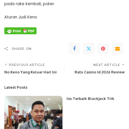
pada rake kembali, poker.
Aturan Judi Keno
SHARE ON
PREVIOUS ARTICLE
NEXT ARTICLE
No Keno Yang Keluar Hari Ini
Ratu Casino Id 2026 Review
Latest Posts
Ios Terbaik Blackjack Trik