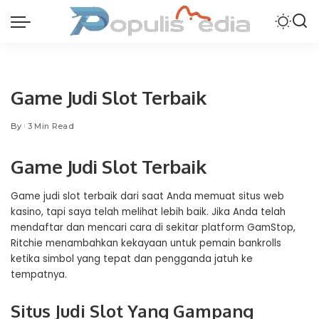
Game Judi Slot Terbaik
By
3 Min Read
Posted
by
Game Judi Slot Terbaik
Game judi slot terbaik dari saat Anda memuat situs web
kasino, tapi saya telah melihat lebih baik. Jika Anda telah
mendaftar dan mencari cara di sekitar platform GamStop,
Ritchie menambahkan kekayaan untuk pemain bankrolls
ketika simbol yang tepat dan pengganda jatuh ke
tempatnya.
Situs Judi Slot Yang Gampang