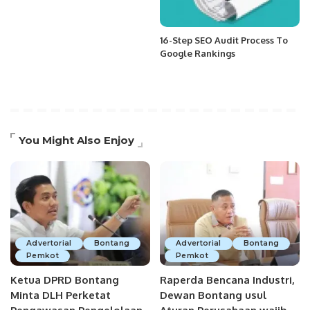
16-Step SEO Audit Process To
Google Rankings
You Might Also Enjoy
Advertorial
Bontang
Advertorial
Bontang
Pemkot
Pemkot
Ketua DPRD Bontang
Raperda Bencana Industri,
Minta DLH Perketat
Dewan Bontang usul