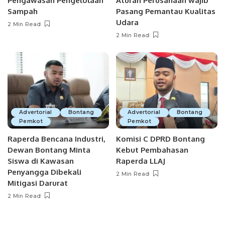
Pengawasan Pengelolaan
Aturan Perusahaan wajib
Sampah
Pasang Pemantau Kualitas
Udara
2 Min Read
2 Min Read
Advertorial
Bontang
Advertorial
Bontang
Pemkot
Pemkot
Raperda Bencana Industri,
Komisi C DPRD Bontang
Dewan Bontang Minta
Kebut Pembahasan
Siswa di Kawasan
Raperda LLAJ
Penyangga Dibekali
2 Min Read
Mitigasi Darurat
2 Min Read