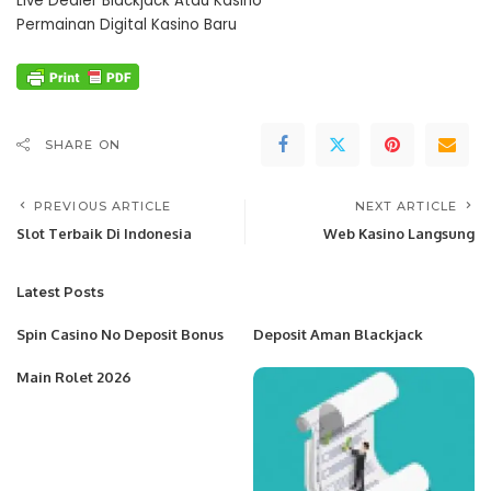
Live Dealer Blackjack Atau Kasino
Permainan Digital Kasino Baru
SHARE ON
PREVIOUS ARTICLE
NEXT ARTICLE
Slot Terbaik Di Indonesia
Web Kasino Langsung
Latest Posts
Spin Casino No Deposit Bonus
Deposit Aman Blackjack
Main Rolet 2026