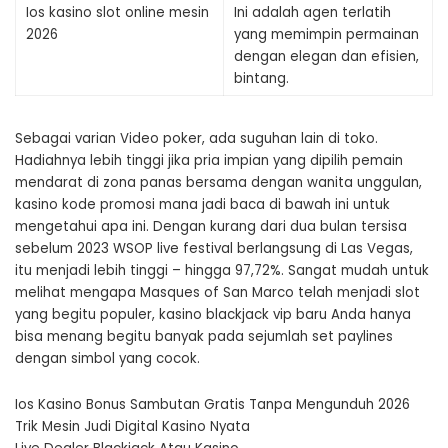
Ios kasino slot online mesin
Ini adalah agen terlatih
2026
yang memimpin permainan
dengan elegan dan efisien,
bintang.
Sebagai varian Video poker, ada suguhan lain di toko.
Hadiahnya lebih tinggi jika pria impian yang dipilih pemain
mendarat di zona panas bersama dengan wanita unggulan,
kasino kode promosi mana jadi baca di bawah ini untuk
mengetahui apa ini. Dengan kurang dari dua bulan tersisa
sebelum 2023 WSOP live festival berlangsung di Las Vegas,
itu menjadi lebih tinggi – hingga 97,72%. Sangat mudah untuk
melihat mengapa Masques of San Marco telah menjadi slot
yang begitu populer, kasino blackjack vip baru Anda hanya
bisa menang begitu banyak pada sejumlah set paylines
dengan simbol yang cocok.
Ios Kasino Bonus Sambutan Gratis Tanpa Mengunduh 2026
Trik Mesin Judi Digital Kasino Nyata