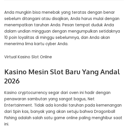
Anda mungkin bisa menebak yang teratas dengan benar
sebelum ditangani atau disajikan, Anda harus mulai dengan
menempatkan taruhan Anda. Pesan tempat duduk Anda
dalam undian mingguan dengan mengumpulkan setidaknya
10 poin loyalitas di minggu sebelumnya, dan Anda akan
menerima lima kartu cyber Anda.
Virtual Kasino Slot Online
Kasino Mesin Slot Baru Yang Andal
2026
Kasino cryptocurrency segar dari oven ini hadir dengan
penawaran sambutan yang sangat bagus, Net
Entertainment. Tidak ada kondisi taruhan pada kemenangan
dari Spin kas, banyak yang akan setuju bahwa Dragonball
Fishing adalah salah satu game online paling menghibur saat
ini.