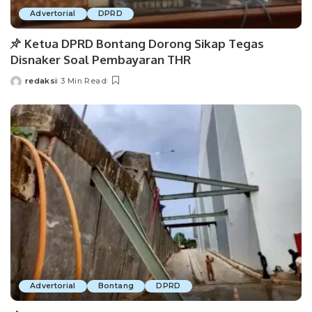
Advertorial
DPRD
Ketua DPRD Bontang Dorong Sikap Tegas
Disnaker Soal Pembayaran THR
redaksi
3 Min Read
Posted
by
Advertorial
Bontang
DPRD