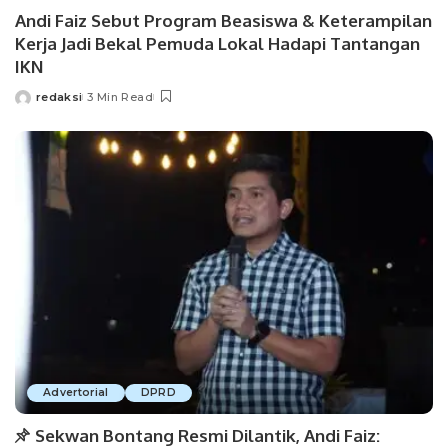
Andi Faiz Sebut Program Beasiswa & Keterampilan
Kerja Jadi Bekal Pemuda Lokal Hadapi Tantangan
IKN
redaksi
3 Min Read
Posted
by
Advertorial
DPRD
Sekwan Bontang Resmi Dilantik, Andi Faiz: