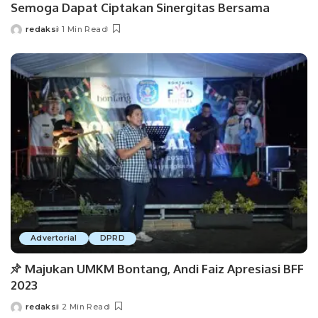
Semoga Dapat Ciptakan Sinergitas Bersama
redaksi
1 Min Read
Posted
by
Advertorial
DPRD
Majukan UMKM Bontang, Andi Faiz Apresiasi BFF
2023
redaksi
2 Min Read
Posted