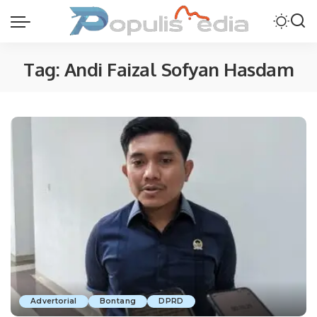
Tag:
Andi Faizal Sofyan Hasdam
Advertorial
Bontang
DPRD