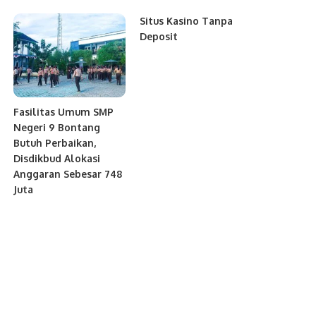
Situs Kasino Tanpa
Deposit
Fasilitas Umum SMP
Negeri 9 Bontang
Butuh Perbaikan,
Disdikbud Alokasi
Anggaran Sebesar 748
Juta