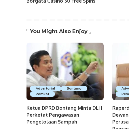
Borgata Casino 50 Free Spins
You Might Also Enjoy
Advertorial
Bontang
Adve
Pemkot
Pem
Ketua DPRD Bontang Minta DLH
Raperd
Perketat Pengawasan
Dewan 
Pengelolaan Sampah
Perusa
Pemant