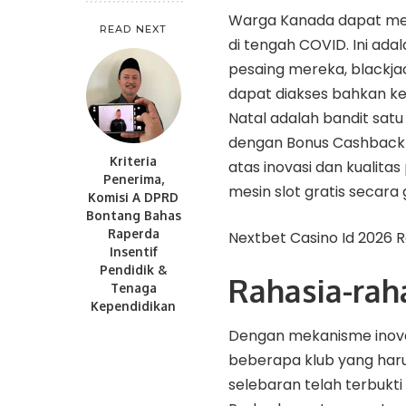
Warga Kanada dapat mel
READ NEXT
di tengah COVID. Ini ad
pesaing mereka, blackjac
dapat diakses bahkan ket
Natal adalah bandit satu
dengan Bonus Cashback W
Kriteria
atas inovasi dan kualita
Penerima,
mesin slot gratis secara g
Komisi A DPRD
Bontang Bahas
Raperda
Nextbet Casino Id 2026 
Insentif
Pendidik &
Rahasia-rah
Tenaga
Kependidikan
Dengan mekanisme inovat
beberapa klub yang haru
selebaran telah terbukti