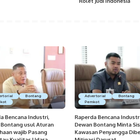
Rolet Judi Indonesia
rtorial
Bontang
Advertorial
Bontang
kot
Pemkot
a Bencana Industri,
Raperda Bencana Industri
Bontang usul Aturan
Dewan Bontang Minta Sis
haan wajib Pasang
Kawasan Penyangga Dibe
au Kualitas Udara
Mitigasi Darurat