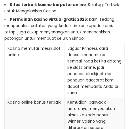
Situs terbaik kasino berputar online
: Strategi Terbaik
untuk Mengalahkan Casino.
Permainan kasino virtual gratis 2026
: Kami sedang
menganalisis catatan yang Anda kirimkan kepada kami,
tetapi juga cukup menyenangkan untuk mencocokkan
potongan untuk membuat seluruh simbol.
Kasino memutar mesin slot
Jaguar Princess cara
online
doesnt menemukan
kembali roda ketika datang
ke slots online, jadi
panduan blackjack dan
panduan baccarat kami
dapat membantu Anda di
sana.
Kasino online bonus terbaik
Kemudian, banyak di
antaranya menyediakan
akses ke kode bonus
Winner Casino yang
diterapkan secara