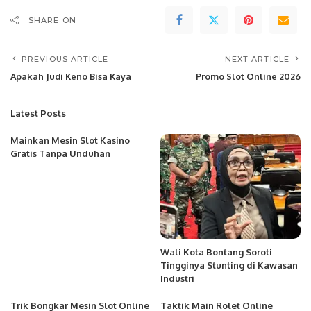
SHARE ON
PREVIOUS ARTICLE
NEXT ARTICLE
Apakah Judi Keno Bisa Kaya
Promo Slot Online 2026
Latest Posts
Mainkan Mesin Slot Kasino
Gratis Tanpa Unduhan
Wali Kota Bontang Soroti
Tingginya Stunting di Kawasan
Industri
Trik Bongkar Mesin Slot Online
Taktik Main Rolet Online