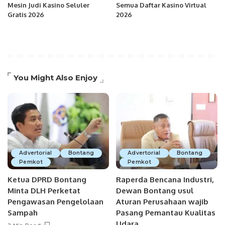
Mesin Judi Kasino Seluler
Semua Daftar Kasino Virtual
Gratis 2026
2026
You Might Also Enjoy
Advertorial
Bontang
Advertorial
Bontang
Pemkot
Pemkot
Ketua DPRD Bontang
Raperda Bencana Industri,
Minta DLH Perketat
Dewan Bontang usul
Pengawasan Pengelolaan
Aturan Perusahaan wajib
Sampah
Pasang Pemantau Kualitas
Udara