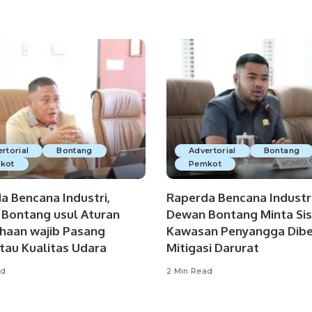
rtorial
Bontang
Advertorial
Bontang
kot
Pemkot
a Bencana Industri,
Raperda Bencana Industri
Bontang usul Aturan
Dewan Bontang Minta Sis
haan wajib Pasang
Kawasan Penyangga Dibe
au Kualitas Udara
Mitigasi Darurat
ad
2 Min Read