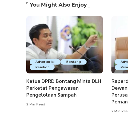
You Might Also Enjoy
Advertorial
Bontang
Adve
Pemkot
Pem
Ketua DPRD Bontang Minta DLH
Raperd
Perketat Pengawasan
Dewan 
Pengelolaan Sampah
Perusa
Pemant
2 Min Read
2 Min Re