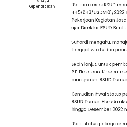
Tenaga
“Secara resmi RSUD men
Kependidikan
445/843
/USDM.
01/2022
T
Pekerjaan Kegiatan Jas
ujar Direktur RSUD Bonta
Suhardi mengaku, manaje
tenggat waktu dan perin
Lebih lanjut, untuk pemb
PT Timorano. Karena, m
manajemen RSUD Taman
Kemudian ihwal status pek
RSUD Taman Husada akan 
hingga Desember 2022 
“Soal status pekerja ama