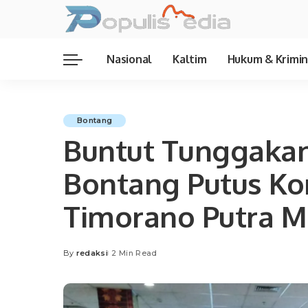
Nasional
Kaltim
Hukum & Krimin
Bontang
Buntut Tunggakan
Bontang Putus Kon
Timorano Putra M
By
redaksi
2 Min Read
Posted
by