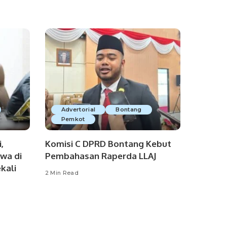
Advertorial
Bontang
Pemkot
,
Komisi C DPRD Bontang Kebut
wa di
Pembahasan Raperda LLAJ
kali
2 Min Read