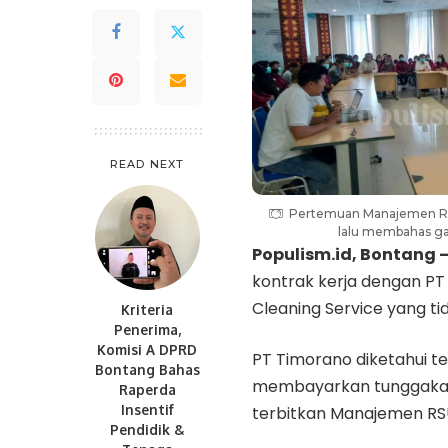
READ NEXT
Pertemuan Manajemen RS
lalu membahas gaj
Populism.id
, Bontang 
kontrak kerja dengan PT 
Cleaning Service yang tid
Kriteria
Penerima,
Komisi A DPRD
PT Timorano diketahui t
Bontang Bahas
membayarkan tunggakan g
Raperda
Insentif
terbitkan Manajemen RSUD
Pendidik &